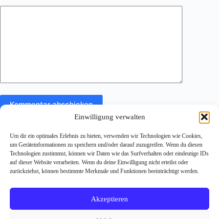
Kommentar abschicken
Einwilligung verwalten
Um dir ein optimales Erlebnis zu bieten, verwenden wir Technologien wie Cookies,
um Geräteinformationen zu speichern und/oder darauf zuzugreifen. Wenn du diesen
Technologien zustimmst, können wir Daten wie das Surfverhalten oder eindeutige IDs
auf dieser Website verarbeiten. Wenn du deine Einwilligung nicht erteilst oder
zurückziehst, können bestimmte Merkmale und Funktionen beeinträchtigt werden.
Impressum
Datenschutzerklärung
Michael Reischer
microsoft copilot workshop
Akzeptieren
microsoft copilot beratung
microsoft 365 copilot berater
ki readiness check
Copilot for Sales
ki einführung unternehmen