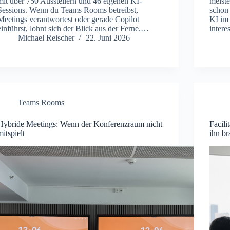
mit über 750 Ausstellern und 46 eigenen KI-
meist
Sessions. Wenn du Teams Rooms betreibst,
schon 
Meetings verantwortest oder gerade Copilot
KI im
einführst, lohnt sich der Blick aus der Ferne.…
inter
Michael Reischer
22. Juni 2026
Teams Rooms
Hybride Meetings: Wenn der Konferenzraum nicht
Facili
mitspielt
ihn b