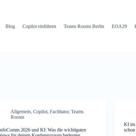
Blog
Copilot einführen
Teams Rooms Berlin
EOA29
Allgemein
,
Copilot
,
Facilitator
,
Teams
Rooms
KI im
InfoComm 2026 und KI: Was die wichtigsten
schon 
News für deinen Konferenzraum bedeuten