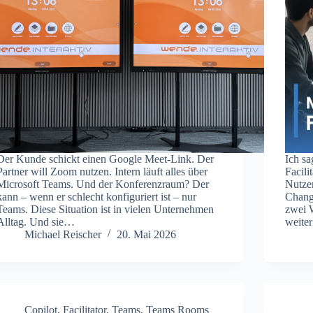
Der Kunde schickt einen Google Meet-Link. Der
Ich sa
Partner will Zoom nutzen. Intern läuft alles über
Facili
Microsoft Teams. Und der Konferenzraum? Der
Nutzer
kann – wenn er schlecht konfiguriert ist – nur
Change
Teams. Diese Situation ist in vielen Unternehmen
zwei 
Alltag. Und sie…
weite
Michael Reischer
20. Mai 2026
Copilot
,
Facilitator
,
Teams
,
Teams Rooms