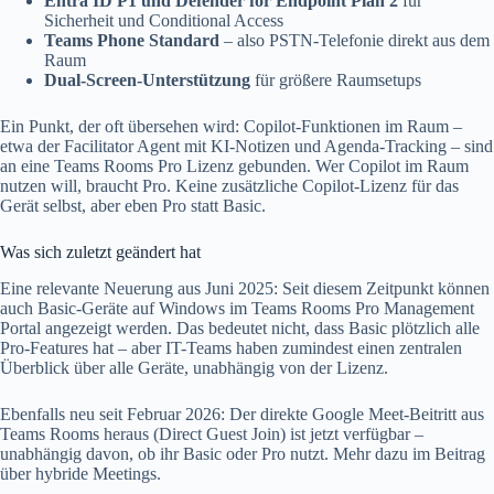
Entra ID P1 und Defender for Endpoint Plan 2
für
Sicherheit und Conditional Access
Teams Phone Standard
– also PSTN-Telefonie direkt aus dem
Raum
Dual-Screen-Unterstützung
für größere Raumsetups
Ein Punkt, der oft übersehen wird: Copilot-Funktionen im Raum –
etwa der Facilitator Agent mit KI-Notizen und Agenda-Tracking – sind
an eine Teams Rooms Pro Lizenz gebunden. Wer Copilot im Raum
nutzen will, braucht Pro. Keine zusätzliche Copilot-Lizenz für das
Gerät selbst, aber eben Pro statt Basic.
Was sich zuletzt geändert hat
Eine relevante Neuerung aus Juni 2025: Seit diesem Zeitpunkt können
auch Basic-Geräte auf Windows im Teams Rooms Pro Management
Portal angezeigt werden. Das bedeutet nicht, dass Basic plötzlich alle
Pro-Features hat – aber IT-Teams haben zumindest einen zentralen
Überblick über alle Geräte, unabhängig von der Lizenz.
Ebenfalls neu seit Februar 2026: Der direkte Google Meet-Beitritt aus
Teams Rooms heraus (Direct Guest Join) ist jetzt verfügbar –
unabhängig davon, ob ihr Basic oder Pro nutzt. Mehr dazu im Beitrag
über hybride Meetings.