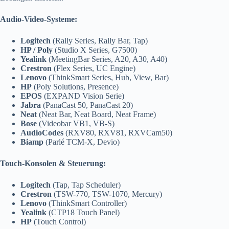
Audio-Video-Systeme:
Logitech
(Rally Series, Rally Bar, Tap)
HP / Poly
(Studio X Series, G7500)
Yealink
(MeetingBar Series, A20, A30, A40)
Crestron
(Flex Series, UC Engine)
Lenovo
(ThinkSmart Series, Hub, View, Bar)
HP
(Poly Solutions, Presence)
EPOS
(EXPAND Vision Serie)
Jabra
(PanaCast 50, PanaCast 20)
Neat
(Neat Bar, Neat Board, Neat Frame)
Bose
(Videobar VB1, VB-S)
AudioCodes
(RXV80, RXV81, RXVCam50)
Biamp
(Parlé TCM-X, Devio)
Touch-Konsolen & Steuerung:
Logitech
(Tap, Tap Scheduler)
Crestron
(TSW-770, TSW-1070, Mercury)
Lenovo
(ThinkSmart Controller)
Yealink
(CTP18 Touch Panel)
HP
(Touch Control)