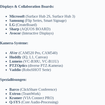
Displays & Collaboration Boards:
Microsoft
(Surface Hub 2S, Surface Hub 3)
Samsung
(Flip Series, Smart Signage)
LG
(CreateBoard)
Sharp
(AQUOS BOARD)
Avocor
(Interactive Displays)
Kamera-Systeme:
AVer
(CAM520 Pro, CAM540)
Huddly
(IQ, L1, Canvas)
Lumens
(VC-B30U, VC-B11U)
PTZOptics
(diverse PTZ-Kameras)
Vaddio
(RoboSHOT Serie)
Speziallösungen:
Barco
(ClickShare Conference)
Extron
(TeamWork)
Kramer
(VIA Connect PRO)
Q-SYS
(Core Audio-Processing)