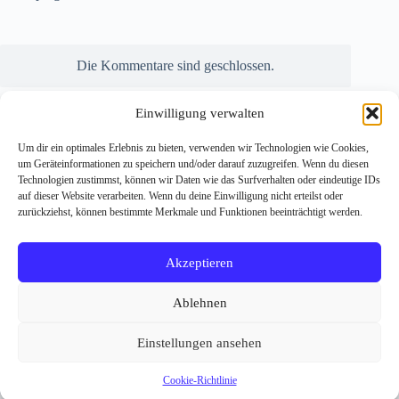
Die Kommentare sind geschlossen.
Einwilligung verwalten
Um dir ein optimales Erlebnis zu bieten, verwenden wir Technologien wie Cookies,
um Geräteinformationen zu speichern und/oder darauf zuzugreifen. Wenn du diesen
Technologien zustimmst, können wir Daten wie das Surfverhalten oder eindeutige IDs
auf dieser Website verarbeiten. Wenn du deine Einwilligung nicht erteilst oder
zurückziehst, können bestimmte Merkmale und Funktionen beeinträchtigt werden.
Impressum
Datenschutzerklärung
Michael Reischer
microsoft copilot workshop
Akzeptieren
microsoft copilot beratung
microsoft 365 copilot berater
ki readiness check
Copilot for Sales
ki einführung unternehmen
Ablehnen
copilot rollout
copilot for microsoft 365 einführung
Copilot einführen – aber richtig.
Copilot Adoption
Einstellungen ansehen
Microsoft 365 Copilot in Apple CarPlay
MTR Hardware Hersteller – Alle Anbieter im Überblick
Cookie-Richtlinie (EU)
Cookie-Richtlinie
Copyright © 2026