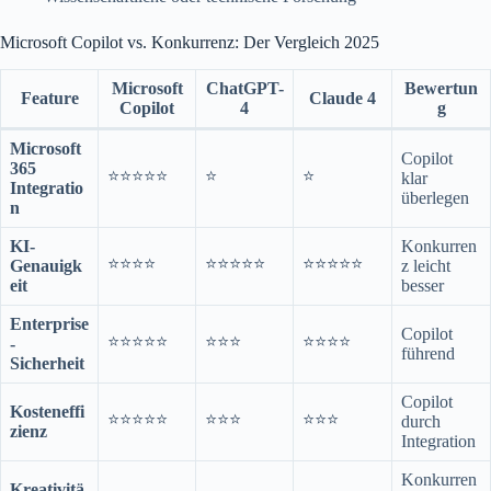
Microsoft Copilot vs. Konkurrenz: Der Vergleich 2025
Microsoft
ChatGPT-
Bewertun
Feature
Claude 4
Copilot
4
g
Microsoft
Copilot
365
⭐⭐⭐⭐⭐
⭐
⭐
klar
Integratio
überlegen
n
KI-
Konkurren
⭐⭐⭐⭐
⭐⭐⭐⭐⭐
⭐⭐⭐⭐⭐
Genauigk
z leicht
eit
besser
Enterprise
Copilot
⭐⭐⭐⭐⭐
⭐⭐⭐
⭐⭐⭐⭐
-
führend
Sicherheit
Copilot
Kosteneffi
⭐⭐⭐⭐⭐
⭐⭐⭐
⭐⭐⭐
durch
zienz
Integration
Konkurren
Kreativitä