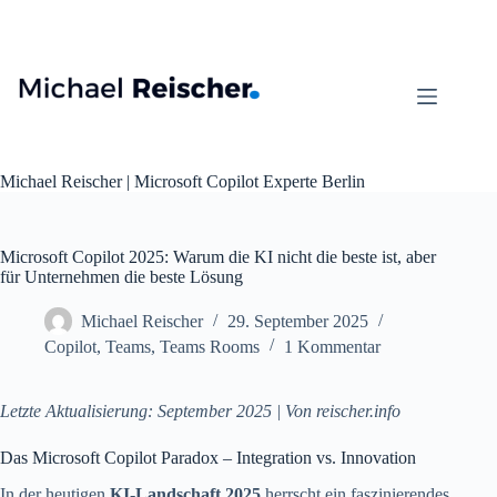
Zum
Inhalt
springen
Michael Reischer | Microsoft Copilot Experte Berlin
Microsoft Copilot 2025: Warum die KI nicht die beste ist, aber
für Unternehmen die beste Lösung
Michael Reischer
29. September 2025
Copilot
,
Teams
,
Teams Rooms
1 Kommentar
Letzte Aktualisierung: September 2025 | Von reischer.info
Das Microsoft Copilot Paradox – Integration vs. Innovation
In der heutigen
KI-Landschaft 2025
herrscht ein faszinierendes