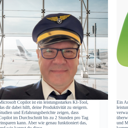
Microsoft Copilot ist ein leistungsstarkes KI-Tool,
Ein A
das dir dabei hilft, deine Produktivität zu steigern.
leistu
Studien und Erfahrungsberichte zeigen, dass
verwal
Copilot im Durchschnitt bis zu 2 Stunden pro Tag
überwä
einsparen kann. Aber wie genau funktioniert das,
und M
und wie kannst du diese…
kommt 