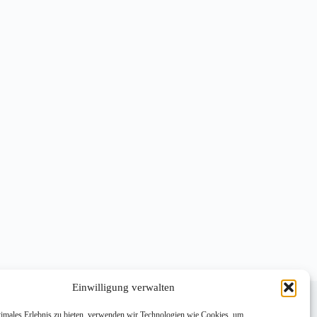
pressum
Datenschutzerklärung
Einwilligung verwalten
chael Reischer
microsoft copilot workshop
crosoft copilot beratung
timales Erlebnis zu bieten, verwenden wir Technologien wie Cookies, um