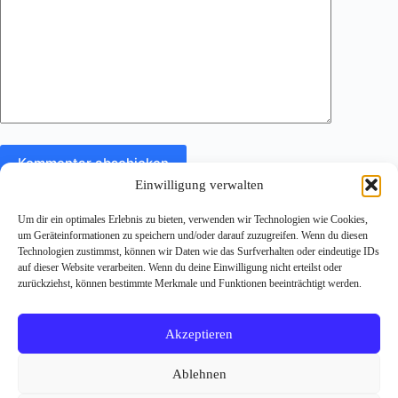
Kommentar abschicken
Einwilligung verwalten
Um dir ein optimales Erlebnis zu bieten, verwenden wir Technologien wie Cookies,
um Geräteinformationen zu speichern und/oder darauf zuzugreifen. Wenn du diesen
Technologien zustimmst, können wir Daten wie das Surfverhalten oder eindeutige IDs
auf dieser Website verarbeiten. Wenn du deine Einwilligung nicht erteilst oder
zurückziehst, können bestimmte Merkmale und Funktionen beeinträchtigt werden.
Impressum
Datenschutzerklärung
Michael Reischer
microsoft copilot workshop
Akzeptieren
microsoft copilot beratung
microsoft 365 copilot berater
ki readiness check
Copilot for Sales
ki einführung unternehmen
Ablehnen
copilot rollout
copilot for microsoft 365 einführung