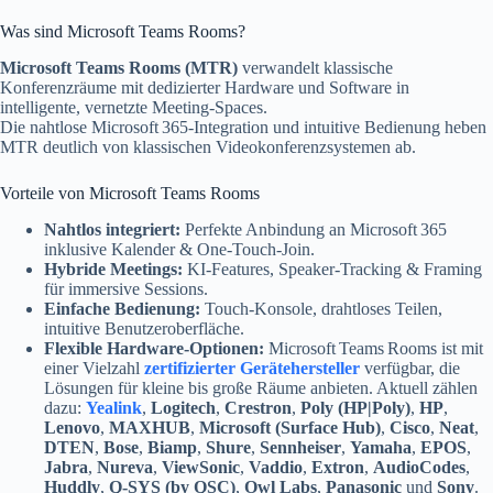
Was sind Microsoft Teams Rooms?
Microsoft Teams Rooms (MTR)
verwandelt klassische
Konferenzräume mit dedizierter Hardware und Software in
intelligente, vernetzte Meeting-Spaces.
Die nahtlose Microsoft 365-Integration und intuitive Bedienung heben
MTR deutlich von klassischen Videokonferenzsystemen ab.
Vorteile von Microsoft Teams Rooms
Nahtlos integriert:
Perfekte Anbindung an Microsoft 365
inklusive Kalender & One-Touch-Join.
Hybride Meetings:
KI-Features, Speaker-Tracking & Framing
für immersive Sessions.
Einfache Bedienung:
Touch-Konsole, drahtloses Teilen,
intuitive Benutzeroberfläche.
Flexible Hardware-Optionen:
Microsoft Teams Rooms ist mit
einer Vielzahl
zertifizierter Gerätehersteller
verfügbar, die
Lösungen für kleine bis große Räume anbieten. Aktuell zählen
dazu:
Yealink
,
Logitech
,
Crestron
,
Poly (HP|Poly)
,
HP
,
Lenovo
,
MAXHUB
,
Microsoft (Surface Hub)
,
Cisco
,
Neat
,
DTEN
,
Bose
,
Biamp
,
Shure
,
Sennheiser
,
Yamaha
,
EPOS
,
Jabra
,
Nureva
,
ViewSonic
,
Vaddio
,
Extron
,
AudioCodes
,
Huddly
,
Q-SYS (by QSC)
,
Owl Labs
,
Panasonic
und
Sony
.