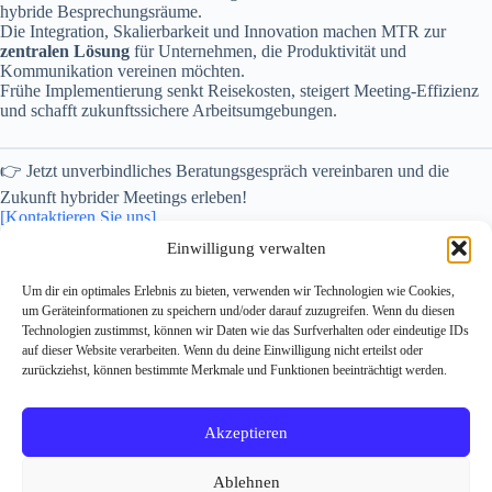
hybride Besprechungsräume.
Die Integration, Skalierbarkeit und Innovation machen MTR zur
zentralen Lösung
für Unternehmen, die Produktivität und
Kommunikation vereinen möchten.
Frühe Implementierung senkt Reisekosten, steigert Meeting-Effizienz
und schafft zukunftssichere Arbeitsumgebungen.
👉 Jetzt unverbindliches Beratungsgespräch vereinbaren und die
Zukunft hybrider Meetings erleben!
[Kontaktieren Sie uns]
Einwilligung verwalten
Um dir ein optimales Erlebnis zu bieten, verwenden wir Technologien wie Cookies,
um Geräteinformationen zu speichern und/oder darauf zuzugreifen. Wenn du diesen
Technologien zustimmst, können wir Daten wie das Surfverhalten oder eindeutige IDs
auf dieser Website verarbeiten. Wenn du deine Einwilligung nicht erteilst oder
zurückziehst, können bestimmte Merkmale und Funktionen beeinträchtigt werden.
Impressum
Datenschutzerklärung
Michael Reischer
microsoft copilot workshop
Akzeptieren
microsoft copilot beratung
microsoft 365 copilot berater
ki readiness check
Copilot for Sales
ki einführung unternehmen
Ablehnen