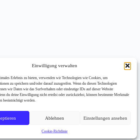
pressum
Datenschutzerklärung
Einwilligung verwalten
chael Reischer
microsoft copilot workshop
crosoft copilot beratung
timales Erlebnis zu bieten, verwenden wir Technologien wie Cookies, um
crosoft 365 copilot berater
ki readiness check
tionen zu speichern und/oder darauf zuzugreifen. Wenn du diesen Technologien
pilot for Sales
ki einführung unternehmen
nnen wir Daten wie das Surfverhalten oder eindeutige IDs auf dieser Website
pilot rollout
Wenn du deine Einwilligung nicht erteilst oder zurückziehst, können bestimmte Merkmale
pilot for microsoft 365 einführung
n beeinträchtigt werden.
pilot einführen – aber richtig.
pilot Adoption
crosoft 365 Copilot in Apple CarPlay
eptieren
Ablehnen
Einstellungen ansehen
R Hardware Hersteller – Alle Anbieter im
erblick
Cookie-Richtlinie
okie-Richtlinie (EU)