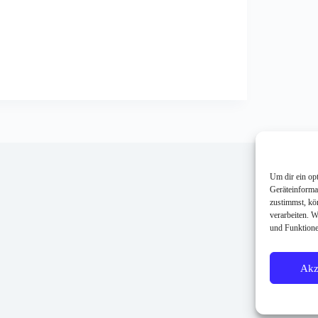
Im
Mi
mi
Um dir ein op
mi
Geräteinforma
Co
zustimmst, kö
co
verarbeiten. 
co
und Funktione
Co
Co
Mi
Akz
MT
Üb
Co