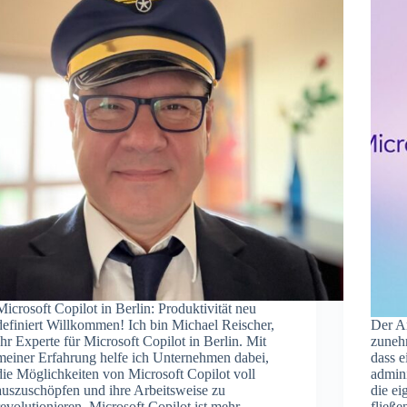
Microsoft Copilot in Berlin: Produktivität neu
definiert Willkommen! Ich bin Michael Reischer,
Der Ar
Ihr Experte für Microsoft Copilot in Berlin. Mit
zunehm
meiner Erfahrung helfe ich Unternehmen dabei,
dass e
die Möglichkeiten von Microsoft Copilot voll
admini
auszuschöpfen und ihre Arbeitsweise zu
die ei
revolutionieren. Microsoft Copilot ist mehr…
fließe