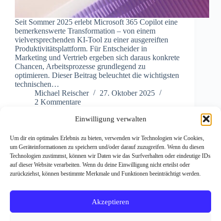
Seit Sommer 2025 erlebt Microsoft 365 Copilot eine
bemerkenswerte Transformation – von einem
vielversprechenden KI-Tool zu einer ausgereiften
Produktivitätsplattform. Für Entscheider in
Marketing und Vertrieb ergeben sich daraus konkrete
Chancen, Arbeitsprozesse grundlegend zu
optimieren. Dieser Beitrag beleuchtet die wichtigsten
technischen…
Michael Reischer
27. Oktober 2025
2 Kommentare
Einwilligung verwalten
Um dir ein optimales Erlebnis zu bieten, verwenden wir Technologien wie Cookies,
um Geräteinformationen zu speichern und/oder darauf zuzugreifen. Wenn du diesen
Technologien zustimmst, können wir Daten wie das Surfverhalten oder eindeutige IDs
auf dieser Website verarbeiten. Wenn du deine Einwilligung nicht erteilst oder
zurückziehst, können bestimmte Merkmale und Funktionen beeinträchtigt werden.
Impressum
Datenschutzerklärung
Michael Reischer
microsoft copilot workshop
Akzeptieren
microsoft copilot beratung
microsoft 365 copilot berater
ki readiness check
Copilot for Sales
ki einführung unternehmen